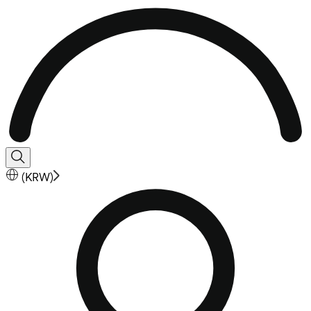
(
KRW
)