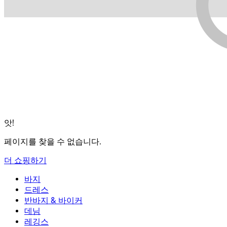
앗!
페이지를 찾을 수 없습니다.
더 쇼핑하기
바지
바지
드레스
조거
드레스
반바지 & 바이커
작업 바지
액티브 드레스
반바지 & 바이커
데님
플로우 팬츠
맥시 & 미디 드레스
바이커
데님
레깅스