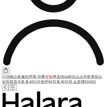
신상
베스트셀러
전체 의류
세일
팬츠
데님
레깅스
스커트
원피스
상의
점프수트 & 바디수트
반바지 & 바이커 쇼츠
액티비티