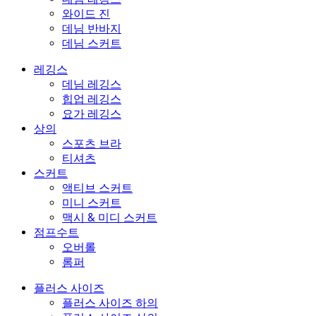
와이드 진
데님 반바지
데님 스커트
레깅스
데님 레깅스
힙업 레깅스
요가 레깅스
상의
스포츠 브라
티셔츠
스커트
액티브 스커트
미니 스커트
맥시 & 미디 스커트
점프수트
오버롤
롬퍼
플러스 사이즈
플러스 사이즈 하의