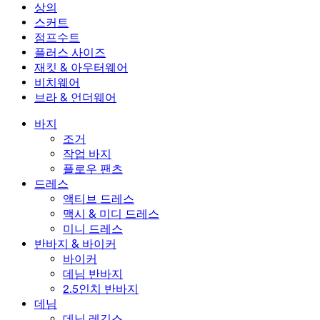
미니 드레스
데님 반바지
데님 레깅스
레깅스
상의
2.5인치 반바지
와이드 진
데님 레깅스
상의
스커트
데님 반바지
힙업 레깅스
스포츠 브라
스커트
점프수트
데님 스커트
요가 레깅스
티셔츠
액티브 스커트
점프수트
플러스 사이즈
미니 스커트
오버롤
플러스 사이즈
재킷 & 아우터웨어
맥시 & 미디 스커트
롬퍼
플러스 사이즈 하의
재킷 & 아우터웨어
비치웨어
플러스 사이즈 상의
재킷 & 아우터웨어
비치웨어
브라 & 언더웨어
플러스 사이즈 드레스
아우터웨어
수영복 상의
브라 & 언더웨어
수영복 하의
브라
바지
수영복 세트
언더웨어
조거
작업 바지
플로우 팬츠
드레스
액티브 드레스
맥시 & 미디 드레스
미니 드레스
반바지 & 바이커
바이커
데님 반바지
2.5인치 반바지
데님
데님 레깅스