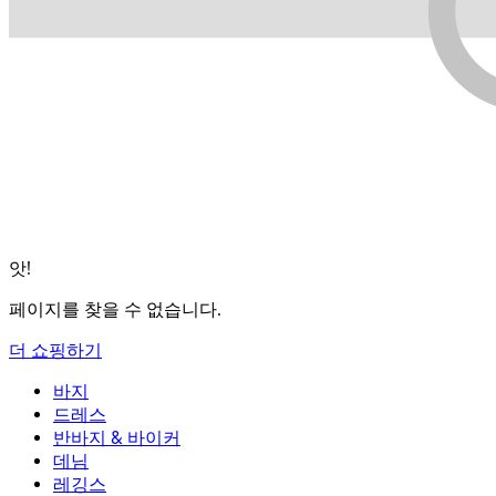
앗!
페이지를 찾을 수 없습니다.
더 쇼핑하기
바지
바지
드레스
조거
드레스
반바지 & 바이커
작업 바지
액티브 드레스
반바지 & 바이커
데님
플로우 팬츠
맥시 & 미디 드레스
바이커
데님
레깅스