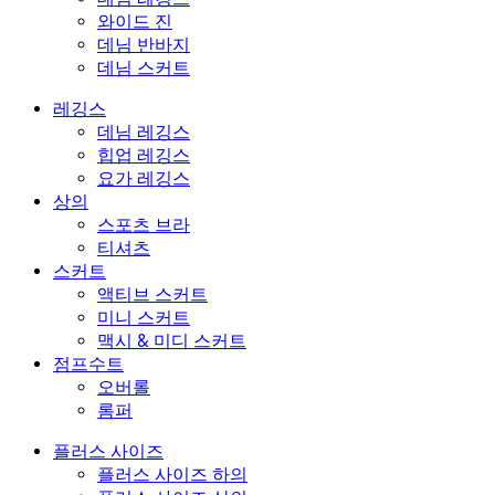
와이드 진
데님 반바지
데님 스커트
레깅스
데님 레깅스
힙업 레깅스
요가 레깅스
상의
스포츠 브라
티셔츠
스커트
액티브 스커트
미니 스커트
맥시 & 미디 스커트
점프수트
오버롤
롬퍼
플러스 사이즈
플러스 사이즈 하의