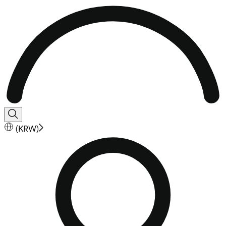
(
KRW
)