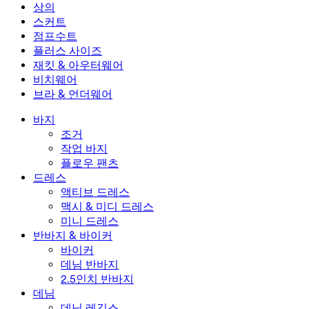
미니 드레스
데님 반바지
데님 레깅스
레깅스
상의
2.5인치 반바지
와이드 진
데님 레깅스
상의
스커트
데님 반바지
힙업 레깅스
스포츠 브라
스커트
점프수트
데님 스커트
요가 레깅스
티셔츠
액티브 스커트
점프수트
플러스 사이즈
미니 스커트
오버롤
플러스 사이즈
재킷 & 아우터웨어
맥시 & 미디 스커트
롬퍼
플러스 사이즈 하의
재킷 & 아우터웨어
비치웨어
플러스 사이즈 상의
재킷 & 아우터웨어
비치웨어
브라 & 언더웨어
플러스 사이즈 드레스
아우터웨어
수영복 상의
브라 & 언더웨어
수영복 하의
브라
바지
수영복 세트
언더웨어
조거
작업 바지
플로우 팬츠
드레스
액티브 드레스
맥시 & 미디 드레스
미니 드레스
반바지 & 바이커
바이커
데님 반바지
2.5인치 반바지
데님
데님 레깅스