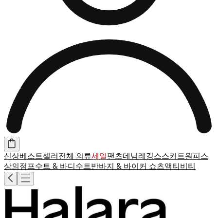
신상
베스트셀러
전체 의류
세일
팬츠
데님
레깅스
스커트
원피스
상의
점프수트 & 바디수트
반바지 & 바이커 쇼츠
액티비티