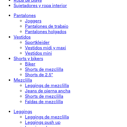
Ropa de playa
Tops talla grande
Chaquetas y ropa exterior
Ropa de playa
Sujetadores y ropa interior
Vestidos talla grande
Ropa exterior
Tops de baño
Sujetadores y ropa interior
Partes de abajo de baño
Sujetadores
Pantalones
Conjuntos de baño
Ropa interior
Joggers
Pantalones de trabajo
Pantalones holgados
Vestidos
Sportkleider
Vestidos midi y maxi
Vestidos mini
Shorts y bikers
Biker
Shorts de mezclilla
Shorts de 2.5"
Mezclilla
Leggings de mezclilla
Jeans de pierna ancha
Shorts de mezclilla
Faldas de mezclilla
Leggings
Leggings de mezclilla
Leggings push up