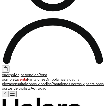
cuerpo
Mejor vendido
Ropa
completa
venta
Pantalones
Dril
polainas
falda
una
pieza
consulta
Monos y bodies
Pantalones cortos y pantalones
cortos de ciclista
Actividad