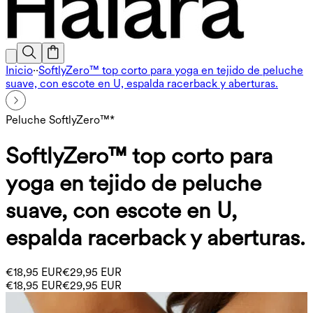
Inicio
·
·
SoftlyZero™ top corto para yoga en tejido de peluche
suave, con escote en U, espalda racerback y aberturas.
Peluche SoftlyZero™*
SoftlyZero™ top corto para
yoga en tejido de peluche
suave, con escote en U,
espalda racerback y aberturas.
€18,95 EUR
€29,95 EUR
€18,95 EUR
€29,95 EUR