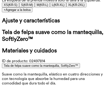
La etiqueta de la prenda muestra solo la talla a la izquierda.
XS
(
KR-S
)
S
(
KR-M
)
M
(
KR-L
)
L
(
KR-XL
)
XL
(
KR-2XL
)
+
Agregar a la bolsa
Ajuste y características
Tela de felpa suave como la mantequilla,
SoftlyZero™
Materiales y cuidados
ID de producto:
02497814
Tela de felpa suave como la mantequilla, SoftlyZero™
Suave como la mantequilla, elástico en cuatro direcciones y
con tecnología que absorbe la humedad para una
comodidad que dura todo el día.