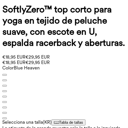
SoftlyZero™ top corto para
yoga en tejido de peluche
suave, con escote en U,
espalda racerback y aberturas.
€18,95 EUR
€29,95 EUR
€18,95 EUR
€29,95 EUR
Color
Blue Heaven
Selecciona una talla
(
KR
)
Tabla de tallas