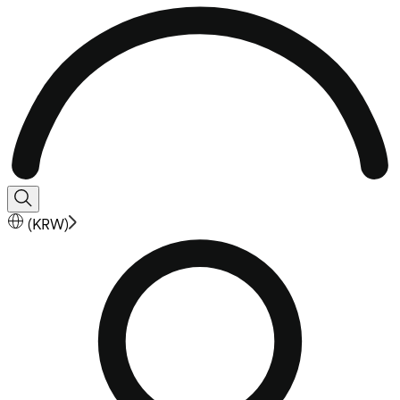
(
KRW
)